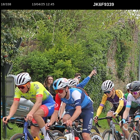
JK6F9339
18/338
13/04/25 12:45