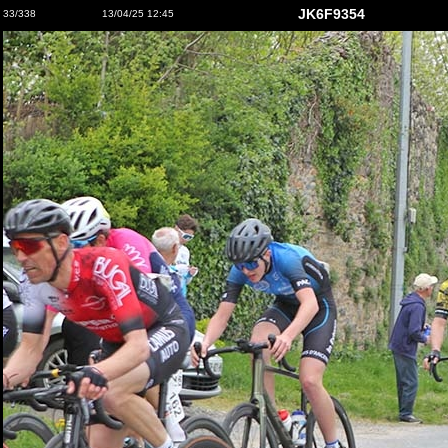
JK6F9354
33/338
13/04/25 12:45