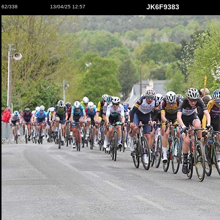
JK6F9383
62/338
13/04/25 12:57