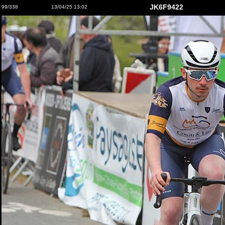
JK6F9422
99/338
13/04/25 13:02