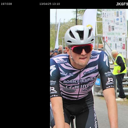
JK6F9
197/338
13/04/25 13:10