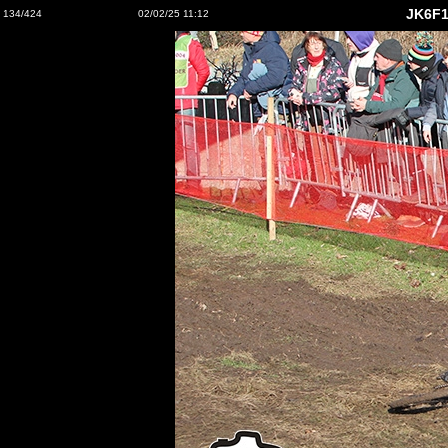
JK6F1
134/424
02/02/25 11:12