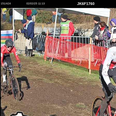
JK6F1760
151/424
02/02/25 11:13