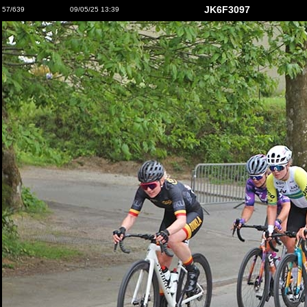
JK6F3097
57/639
09/05/25 13:39