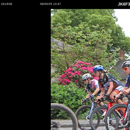
JK6F3
161/639
09/05/25 13:47