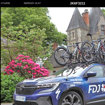
JK6F3211
171/639
09/05/25 13:47