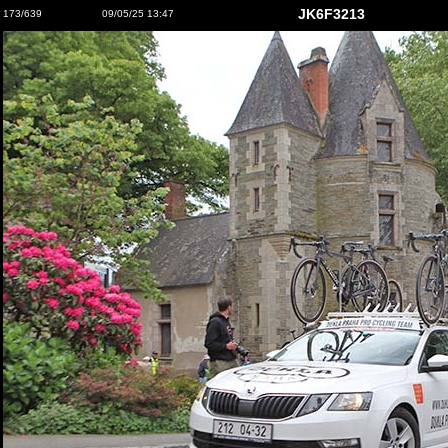
JK6F3213
173/639
09/05/25 13:47