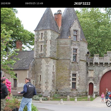
JK6F3222
182/639
09/05/25 13:49