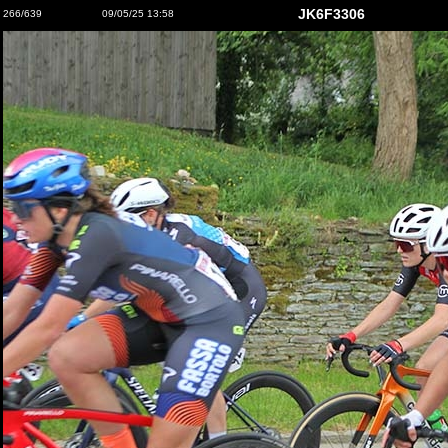
JK6F3306
266/639
09/05/25 13:58