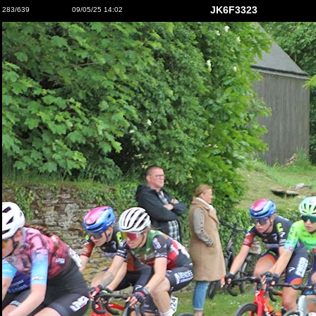
JK6F3323
283/639
09/05/25 14:02