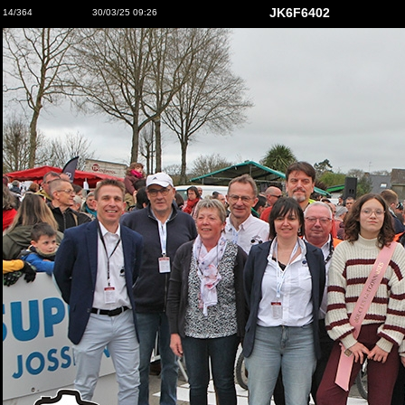
JK6F6402
14/364
30/03/25 09:26