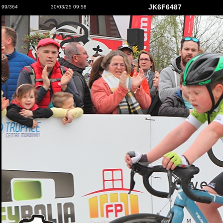
JK6F6487
99/364
30/03/25 09:58