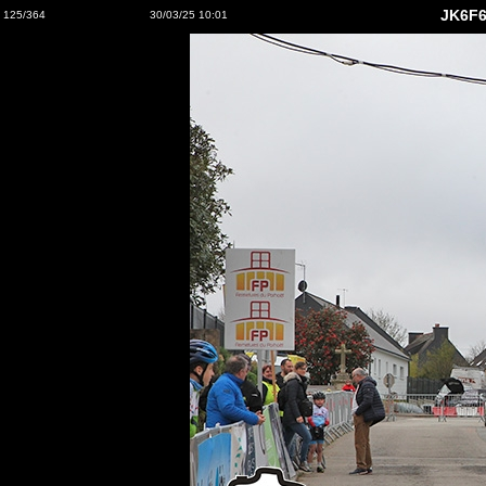
JK6F6
125/364
30/03/25 10:01