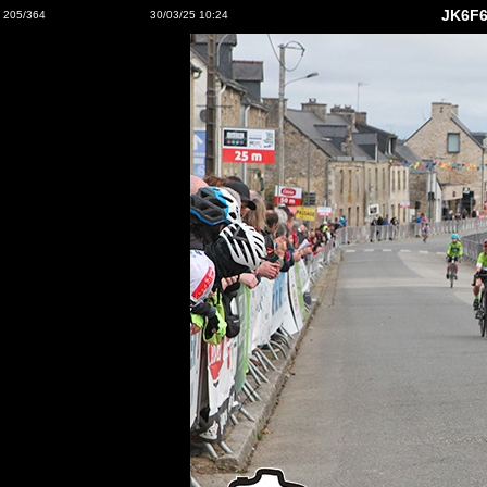
JK6F6
205/364
30/03/25 10:24