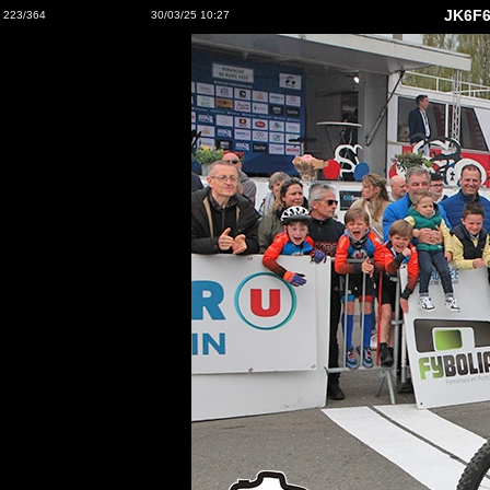
JK6F6
223/364
30/03/25 10:27