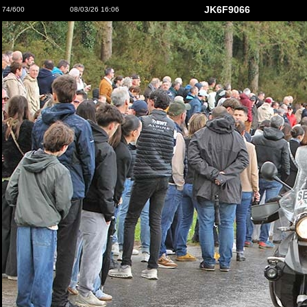
JK6F9066
74/600
08/03/26 16:06