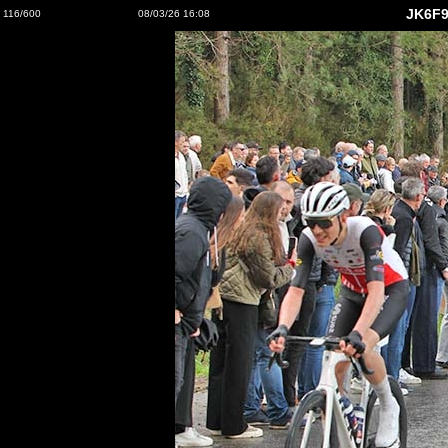
JK6F9
116/600
08/03/26 16:08