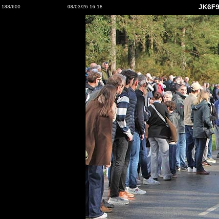
JK6F9
188/600
08/03/26 16:18