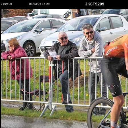
JK6F9209
216/600
08/03/26 16:29