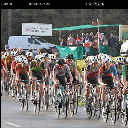
JK6F9216
223/600
08/03/26 16:29