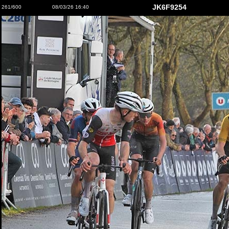
JK6F9254
261/600
08/03/26 16:40