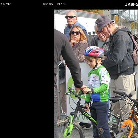
JK6F5
11/737
18/10/25 13:13