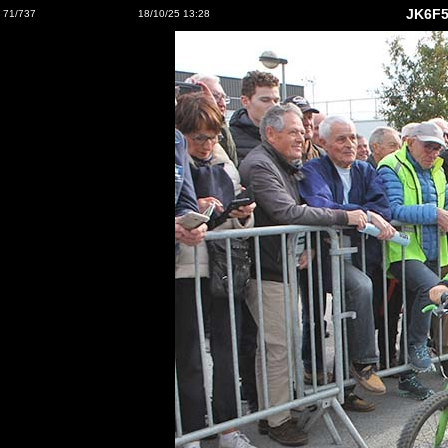
JK6F5
71/737
18/10/25 13:28