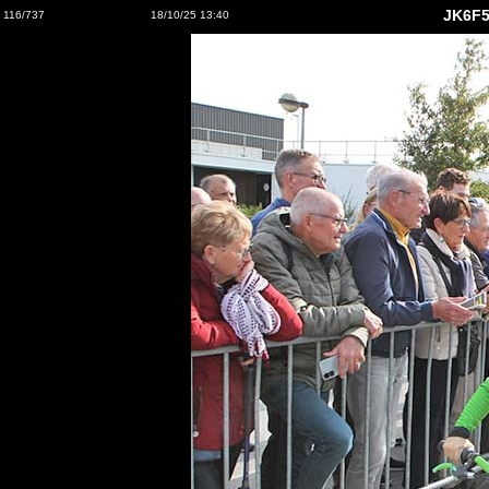
JK6F5
116/737
18/10/25 13:40