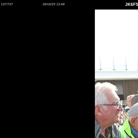
JK6F5
137/737
18/10/25 13:49