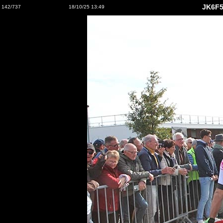
JK6F5
142/737
18/10/25 13:49