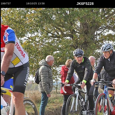
JK6F5228
199/737
18/10/25 13:58