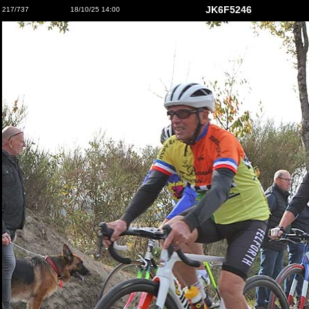
JK6F5246
217/737
18/10/25 14:00