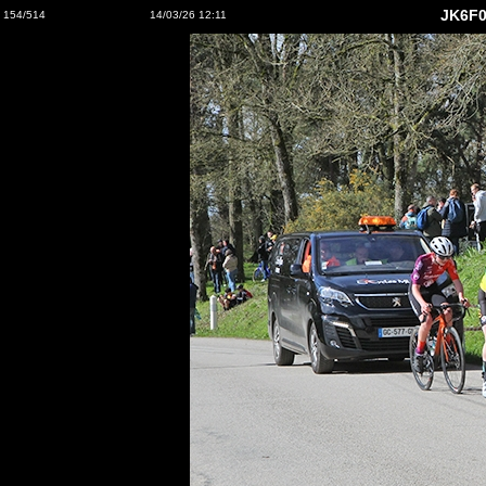
JK6F0
154/514
14/03/26 12:11