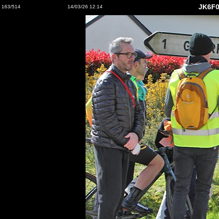
JK6F0
163/514
14/03/26 12:14