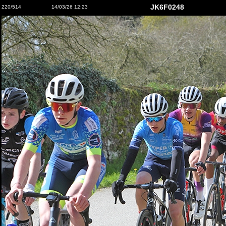
JK6F0248
220/514
14/03/26 12:23