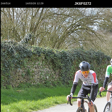
JK6F0272
244/514
14/03/26 12:29