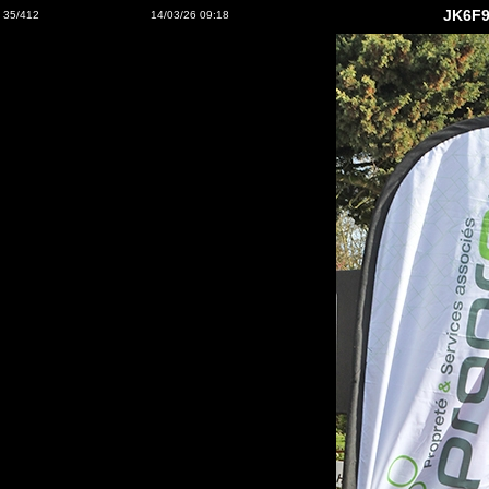
JK6F9
35/412
14/03/26 09:18