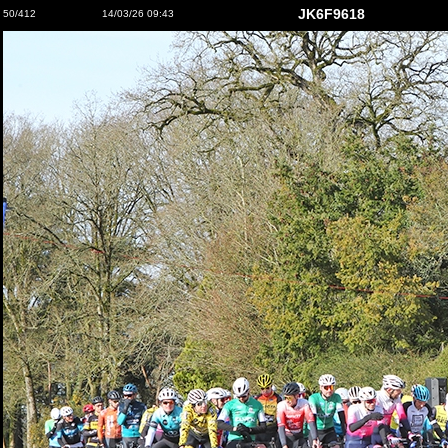
JK6F9618
50/412
14/03/26 09:43