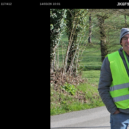
JK6F9
117/412
14/03/26 10:01