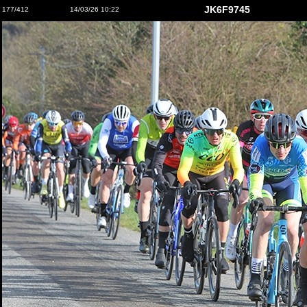
JK6F9745
177/412
14/03/26 10:22