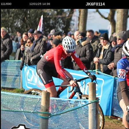
JK6F0114
111/690
12/01/25 14:36