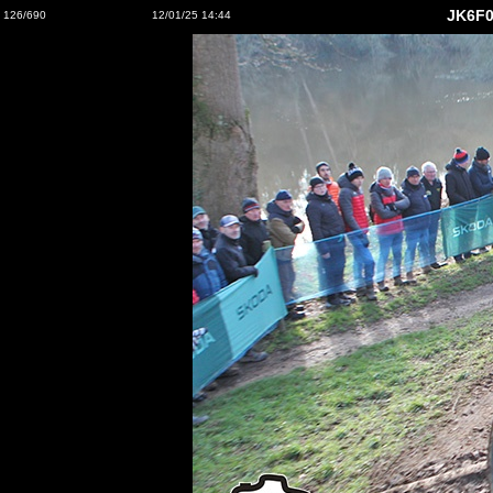
JK6F0
126/690
12/01/25 14:44