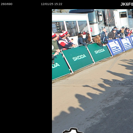
JK6F0
260/690
12/01/25 15:22