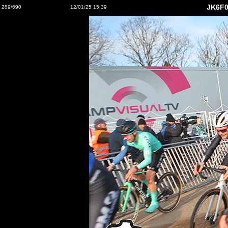
JK6F0
289/690
12/01/25 15:39