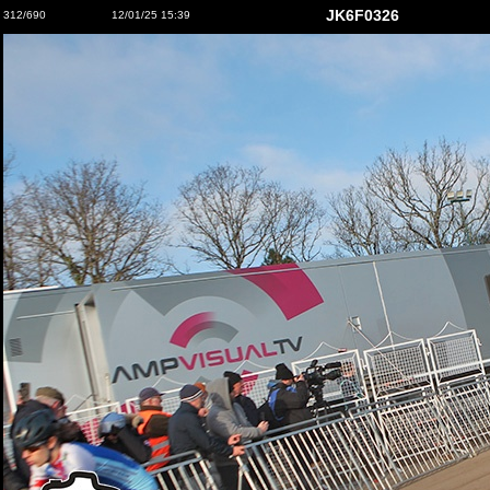
JK6F0326
312/690
12/01/25 15:39