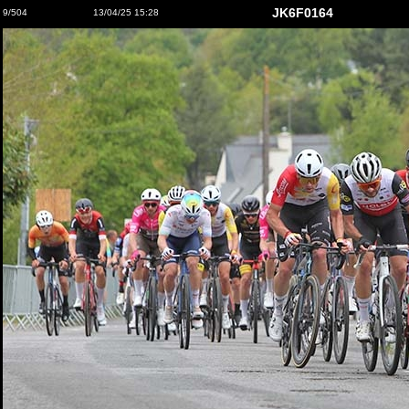
JK6F0164
9/504
13/04/25 15:28