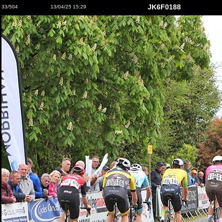
JK6F0188
33/504
13/04/25 15:29