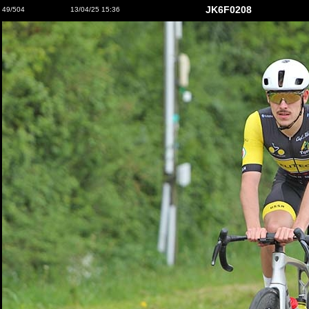
JK6F0208
49/504
13/04/25 15:36