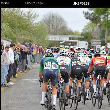
JK6F0237
75/504
13/04/25 15:40