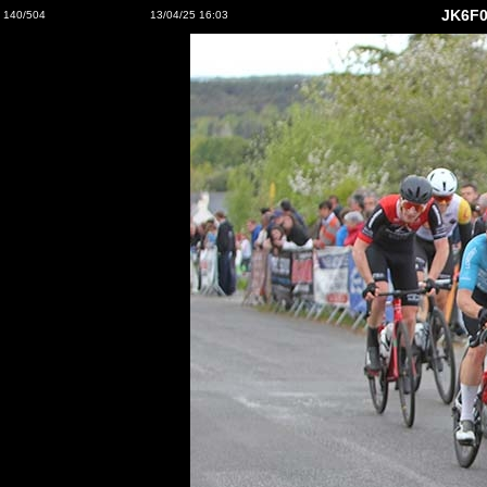
JK6F0
140/504
13/04/25 16:03